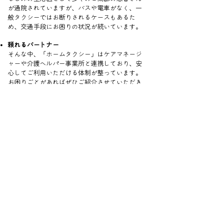
が通院されていますが、バスや電車がなく、一
般タクシーではお断りされるケースもあるた
め、交通手段にお困りの状況が続いています。
頼れるパートナー
そんな中、「ホームタクシー」はケアマネージ
ャーや介護ヘルパー事業所と連携しており、安
心してご利用いただける体制が整っています。
お困りごとがあればぜひご紹介させていただき
たいと感じる、地域の皆さまに信頼されるサー
ビスです。
〒274-0073 千葉県船橋市
田喜野井2-18-3-101
TEL
047-411-5757
/ FAX
047-411-5841