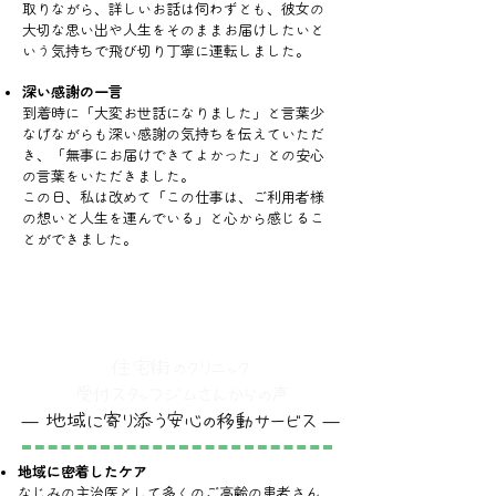
取りながら、詳しいお話は伺わずとも、彼女の
大切な思い出や人生をそのままお届けしたいと
いう気持ちで飛び切り丁寧に運転しました。
深い感謝の一言
到着時に「大変お世話になりました」と言葉少
なげながらも深い感謝の気持ちを伝えていただ
き、「無事にお届けできてよかった」との安心
の言葉をいただきました。
この日、私は改めて「この仕事は、ご利用者様
の想いと人生を運んでいる」と心から感じるこ
とができました。
住宅街のクリニック
受付スタッフ
ジムさんからの声
― 地域に寄り添う安心の移動サービス ―
地域に密着したケア
なじみの主治医として多くのご高齢の患者さん